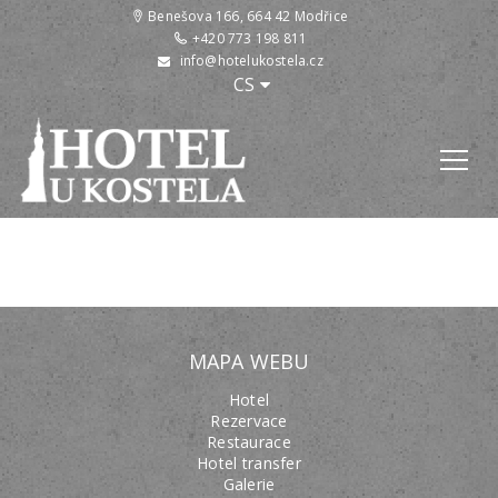
Benešova 166, 664 42 Modřice
+420 773 198 811
info@hotelukostela.cz
:
CS
MAPA WEBU
Hotel
Rezervace
Restaurace
Hotel transfer
Galerie