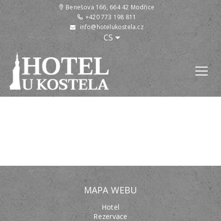
Benešova 166, 664 42 Modřice
+420 773 198 811
info@hotelukostela.cz
:
CS
MAPA WEBU
Hotel
Rezervace