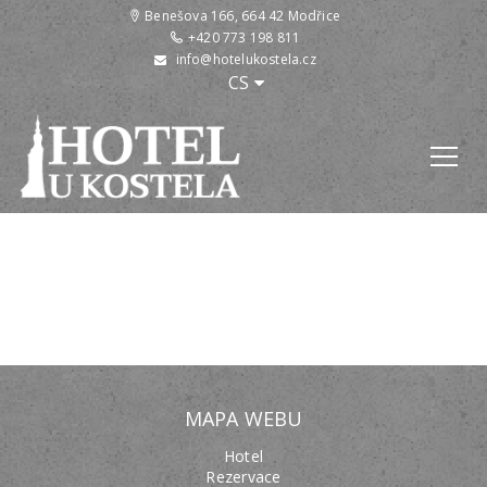
Benešova 166, 664 42 Modřice
+420 773 198 811
info@hotelukostela.cz
:
CS
MAPA WEBU
Hotel
Rezervace