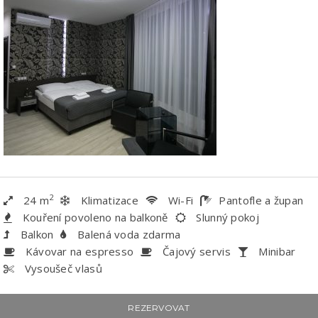
2
24 m
Klimatizace
Wi-Fi
Pantofle a župan
Kouření povoleno na balkoně
Slunný pokoj
Balkon
Balená voda zdarma
Kávovar na espresso
Čajový servis
Minibar
Vysoušeč vlasů
REZERVOVAT