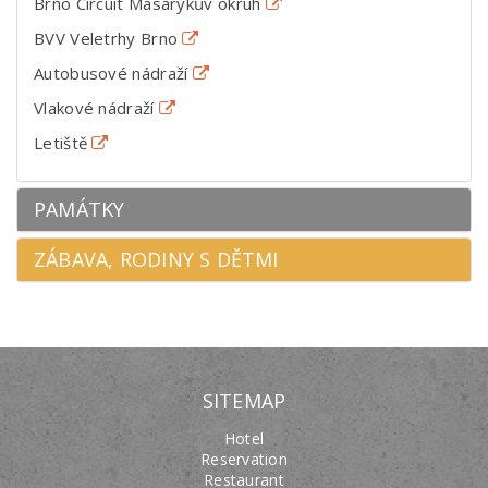
Brno Circuit Masarykův okruh
BVV Veletrhy Brno
Autobusové nádraží
Vlakové nádraží
Letiště
PAMÁTKY
ZÁBAVA, RODINY S DĚTMI
SITEMAP
Hotel
Reservation
Restaurant