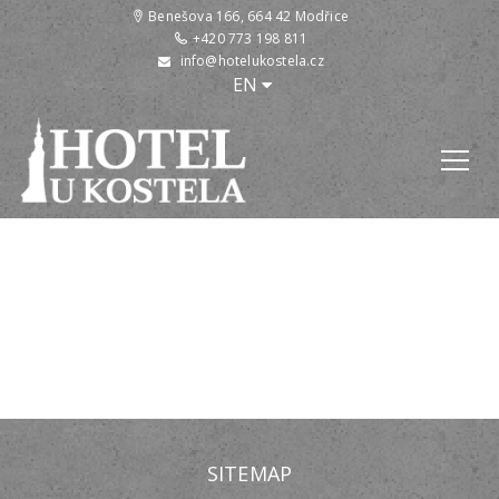
Benešova 166, 664 42 Modřice
+420 773 198 811
info@hotelukostela.cz
:
EN
SITEMAP